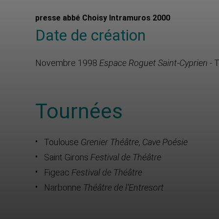
presse abbé Choisy Intramuros 2000
Date de création
Novembre 1998
Espace Roguet Saint-Cyprien
- 
Tournées
Toulouse
Grenier Théâtre
,
Cave Poésie
Saint Girons
Festival de Théâtre
Figeac
Festival de Théâtre
Narbonne
Théâtre de l’Entresort